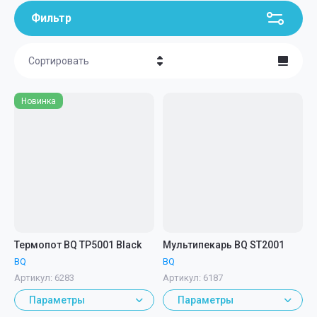
Фильтр
Сортировать
Цена - убывание
Новинка
Цена - возрастание
Название - Я-А
Название - А-Я
Термопот BQ TP5001 Black
Мультипекарь BQ ST2001
BQ
BQ
Артикул:
6283
Артикул:
6187
Параметры
Параметры