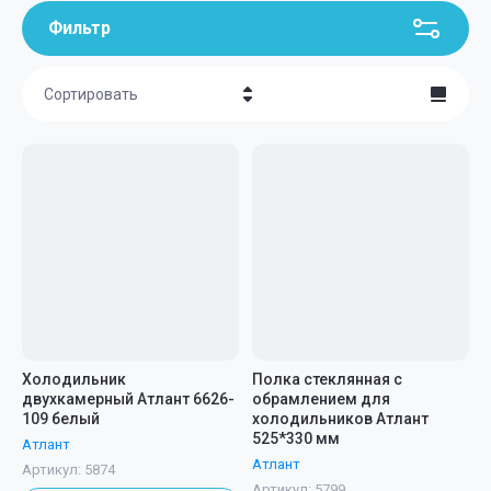
Фильтр
Сортировать
Цена - убывание
Цена - возрастание
Название - Я-А
Название - А-Я
Холодильник
Полка стеклянная с
двухкамерный Атлант 6626-
обрамлением для
109 белый
холодильников Атлант
525*330 мм
Атлант
Атлант
Артикул:
5874
Артикул:
5799