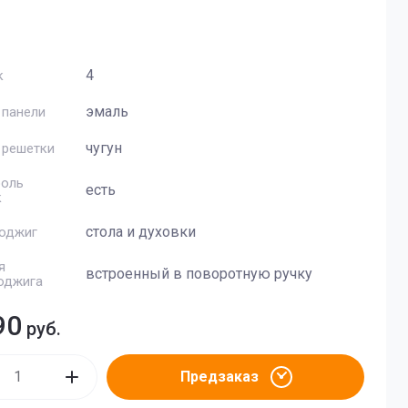
ки
лектрические
4
к
ок
ей
эмаль
 панели
чугун
 решетки
суары
роль
есть
к
стола и духовки
оджиг
 и обуви
лебопечей
я
встроенный в поворотную ручку
оджига
ские
90
руб.
Предзаказ