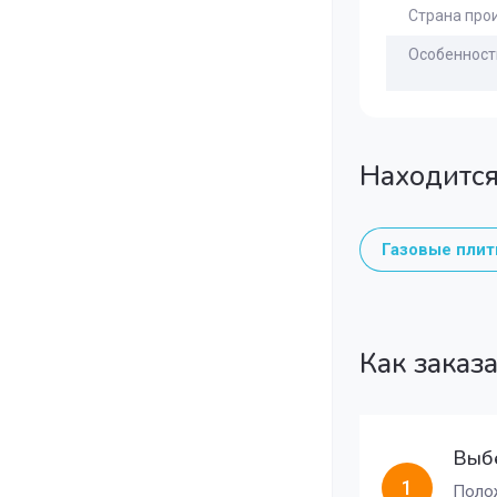
Страна про
Особенност
Находится
Газовые пли
Как заказ
Выбе
1
Полож