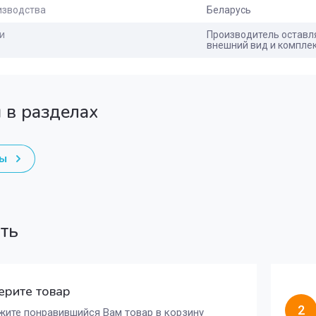
изводства
Беларусь
и
Производитель оставля
внешний вид и компле
 в разделах
ты
ать
рите товар
2
ите понравившийся Вам товар в корзину