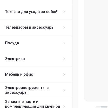
Кофемолки
Массажеры
Столовые приб
NoFrost
Комплектующи
Техника для ухода за собой
Товары для ухо
Кофеварки
Посудомоечны
Для плит
Отпариватели
Кухонные комб
Телевизоры и аксессуары
Утюги
Запасные част
Стиральные ма
Аксессуары для 
Комплектующи
Миксеры
Фронтальная за
Посуда
Вертикальная з
Минипечи- эле
Швейные маши
Электрика
Миниочистител
Мультиварки
Мебель и офис
Мясорубки и а
Мясорубки
Электроинструменты и
аксессуары
Аксессуары дл
Запасные части и
комплектующие для крупной