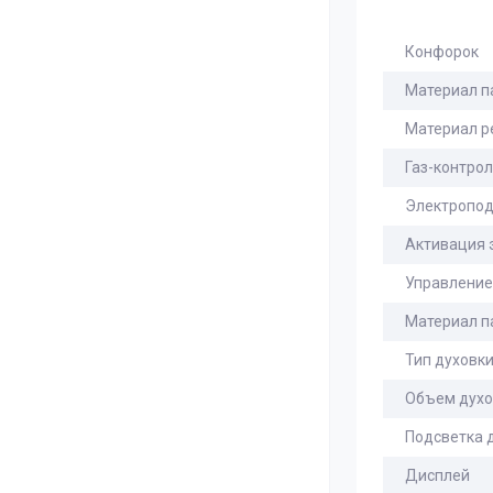
Конфорок
Материал п
Материал р
Газ-контро
Электропо
Активация 
Управление
Материал п
Тип духовк
Объем духо
Подсветка 
Дисплей