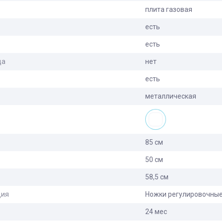
плита газовая
есть
есть
ца
нет
есть
металлическая
85 см
50 см
58,5 см
ция
Ножки регулировочные,
24 мес