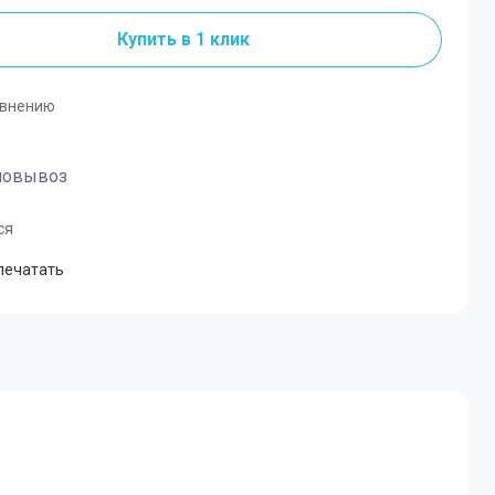
ческие
Купить в 1 клик
авнению
мовывоз
ся
печатать