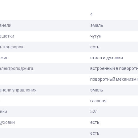
4
анели
эмаль
ешетки
чугун
ль конфорок
есть
джиг
стола и духовки
электроподжига
встроенный в поворот
поворотный механизм 
анели управления
эмаль
и
газовая
вки
52л
духовки
есть
есть