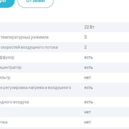
тры
Отзывы
22 Вт
 температурных режимов
3
 скоростей воздушного потока
2
иффузор
есть
нцентратор
есть
ильтр
нет
я регулировка нагрева и воздушного
есть
одного воздуха
есть
нет
учка
нет