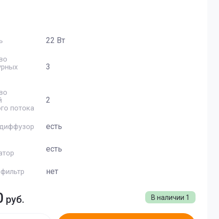
ки
лектрические
22 Вт
ь
ок
ей
во
3
урных
во
суары
2
й
го потока
есть
-диффузор
 и обуви
лебопечей
есть
атор
ские
нет
фильтр
0
руб.
В наличии
1