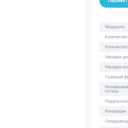
Параме
Мощность
Количество
Количество
Насадка-д
Насадка-ко
Съемный ф
Независима
потока
Подача хол
Ионизация
Складная р