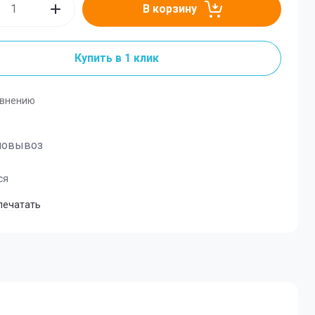
ческие
В корзину
Купить в 1 клик
авнению
мовывоз
ся
печатать