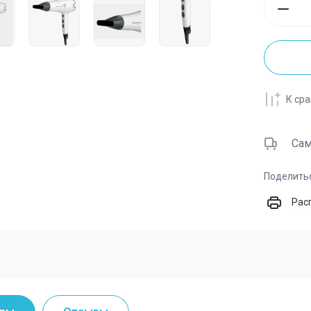
Пароварки электри
К ср
Са
Поделить
Рас