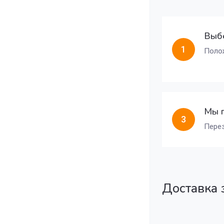
Выбе
1
Полож
Мы 
3
Перез
Доставка 