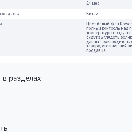
24 мес
изводства
Китай
и
Цвет белый. Фен Rowen
полный контроль над п
температуры воздушно
будут выглядеть велик
длины.Производитель о
товара, его внешний в
продавца.
 в разделах
ать