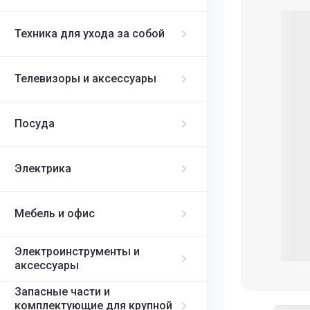
Кофемолки
Массажеры
Столовые приб
NoFrost
Комплектующи
Техника для ухода за собой
Товары для ухо
Кофеварки
Посудомоечны
Для плит
Отпариватели
Кухонные комб
Телевизоры и аксессуары
Утюги
Запасные част
Стиральные ма
Аксессуары для 
Комплектующи
Миксеры
Фронтальная за
Посуда
Вертикальная з
Минипечи- эле
Швейные маши
Электрика
Миниочистител
Мультиварки
Мебель и офис
Мясорубки и а
Мясорубки
Электроинструменты и
аксессуары
Аксессуары дл
Запасные части и
комплектующие для крупной