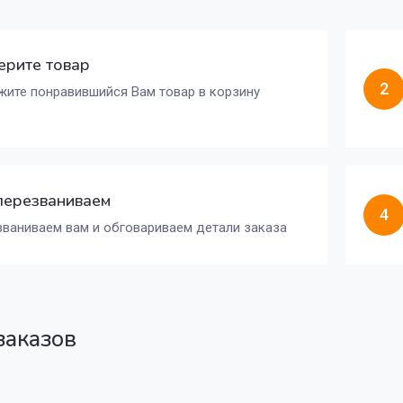
рите товар
2
ите понравившийся Вам товар в корзину
перезваниваем
4
ваниваем вам и обговариваем детали заказа
заказов